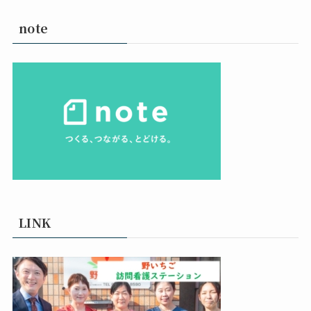
note
LINK